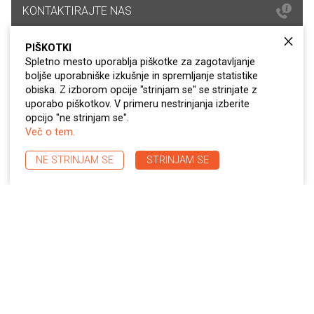
KONTAKTIRAJTE NAS
PIŠKOTKI
POVPRAŠEVANJE
Spletno mesto uporablja piškotke za zagotavljanje
boljše uporabniške izkušnje in spremljanje statistike
obiska. Z izborom opcije "strinjam se" se strinjate z
uporabo piškotkov. V primeru nestrinjanja izberite
opcijo "ne strinjam se".
Več o tem.
NE STRINJAM SE
STRINJAM SE