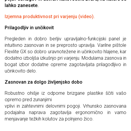
lahko zanesete.
Izjemna produktivnost pri varjenju (video).
Prilagodljiv in unčikovit
Pregleden in dobro berljiv upravljalno-funkcijski panel je
intuitivno zasnovan in se preprosto upravlja. Varilne pištole
Flexlite GX so dobro uravnotežene in učinkovito hlajene, kar
dodatno izboljša izkušnjo pri varjenju. Modularna zasnova in
bogat izbor dodatne opreme zagotavljata prilagodljivo in
učinkovito delo.
Zasnovan za dolgo življenjsko dobo
Robustno ohišje iz odporne brizgane plastike ščiti vašo
opremo pred zunanjimi
vplivi in zahtevnimi delovnimi pogoji. Vrhunsko zasnovana
podajalna naprava zagotavlja ergonomično in varno
menjavanje težkih kolutov za polnjeno žico.