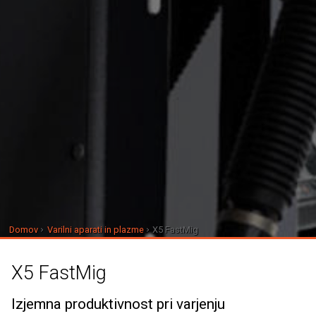
Domov
Varilni aparati in plazme
X5 FastMig
X5 FastMig
Izjemna produktivnost pri varjenju