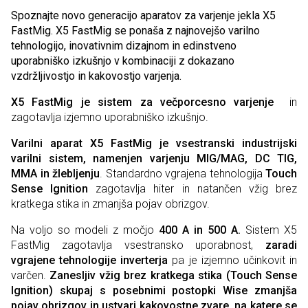
Spoznajte novo generacijo aparatov za varjenje jekla X5
FastMig. X5 FastMig se ponaša z najnovejšo varilno
tehnologijo, inovativnim dizajnom in edinstveno
uporabniško izkušnjo v kombinaciji z dokazano
vzdržljivostjo in kakovostjo varjenja.
X5 FastMig je sistem
za večporcesno varjenje
in
zagotavlja izjemno uporabniško izkušnjo.
Varilni aparat X5 FastMig je vsestranski industrijski
varilni sistem, namenjen varjenju MIG/MAG, DC TIG,
MMA in žlebljenju
. Standardno vgrajena tehnologija
Touch
Sense Ignition
zagotavlja hiter in natančen vžig brez
kratkega stika in zmanjša pojav obrizgov.
Na voljo so modeli z močjo
400 A in 500 A.
Sistem X5
FastMig zagotavlja vsestransko uporabnost,
zaradi
vgrajene tehnologije inverterja
pa je izjemno učinkovit in
varčen.
Zanesljiv vžig brez kratkega stika (Touch Sense
Ignition) skupaj s posebnimi postopki Wise zmanjša
pojav obrizgov in ustvari kakovostne zvare, na katere se