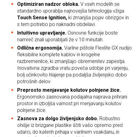
Optimiziran nadzor obloka.
V vseh modelih se
standardno uporablja najnovejša tehnologija vžiga
Touch Sense Ignition,
ki zmanjša pojav obrizgov in
s tem potrebo po naknadni obdelavi.
Intuitivno upravljanje.
Osnovne funkcije boste
namreč znali uporabljati že v 10 minutah.
Odlična ergonomija.
Varilne pištole Flexlite GX nudijo
fleksibilne komplete kablov in krogelne
razbremenilce, ki zmanjšajo obremenitev zapestja.
Inovativna zgradba vratu poveča udobje pri varjenju,
bolj učinkovito hlajenje pa podaljša življenjsko dobo
potrošnih delov.
Preprosto menjavanje kolutov polnjene žice.
Ergonomsko zasnovana podajalna naprava prihrani
prostor in izboljša varnost pri menjavanju kolutov
polnjene žice.
Zasnova za dolgo življenjsko dobo.
Robustno
ohišje iz brizgane plastike ščiti vašo opremo pred
udarci, do katerih prihaja v varilnem vsakdanu, in