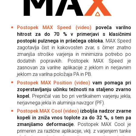
Postopek MAX Speed
(video)
poveča varilno
hitrost za do 70 % v primerjavi s klasičnimi
postopki pulznega in pršečega obloka.
MAX Speed
zagotavlja čist in kakovosten zvar, s čimer znatno
zmanjša stroške varjenja in minimizira potrebo po
dodatnih popravkih. Postopek MAX Speed je
zasnovan za varilne aplikacije z jeklom in nerjavnim
jeklom za varilna položaja PA in PB.
Postopek MAX Position
(video)
vam pomaga pri
zoperstavljanju učinku težnosti na staljeno zvarno
kopel.
Prepričal vas bo pri vertikalnem varjenju jekla,
nerjavnega jekla in aluminija navzgor (PF).
Postopek MAX Cool
(video)
izboljša nadzor zvarne
kopeli in zniža vnos toplote za do 32 %, s tem pa
zmanjšamo deformacije.
Postopek MAX Cool je
primeren za različne aplikacije, vklj. z varjenjem tanke