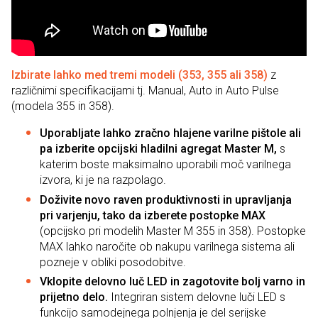
Izbirate lahko med tremi modeli (353, 355 ali 358)
z
različnimi specifikacijami tj. Manual, Auto in Auto Pulse
(modela 355 in 358).
Uporabljate lahko zračno hlajene varilne pištole ali
pa izberite opcijski hladilni agregat Master M,
s
katerim boste maksimalno uporabili moč varilnega
izvora, ki je na razpolago.
Doživite novo raven produktivnosti in upravljanja
pri varjenju, tako da izberete postopke MAX
(opcijsko pri modelih Master M 355 in 358). Postopke
MAX lahko naročite ob nakupu varilnega sistema ali
pozneje v obliki posodobitve.
Vklopite delovno luč LED in zagotovite bolj varno in
prijetno delo.
Integriran sistem delovne luči LED s
funkcijo samodejnega polnjenja je del serijske