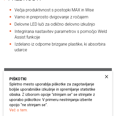
Večja produktivnost s postopki MAX in Wise
Varno in preprosto dvigovanje z ročajem
Delovne LED luči za odlično delovno izkušnjo
Integrirana nastavitev parametrov s pomočjo Weld
Assist funkcije
Izdelano iz odporne brizgane plastike, ki absorbira
udarce
BROŠURA
PIŠKOTKI
Spletno mesto uporablja piškotke za zagotavljanje
boljše uporabniške izkušnje in spremljanje statistike
KONTAKTIRAJTE NAS
obiska. Z izborom opcije "strinjam se" se strinjate z
uporabo piškotkov. V primeru nestrinjanja izberite
POVPRAŠEVANJE
opcijo "ne strinjam se".
Več o tem.