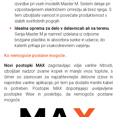
izvedbe pri vseh modelih Master M. Sistem deluje pri
vzpostavljenem električnem omrežju ali brez njega. S
tem izboljšate varnost in povečate produktivnost v
slabih svetlobnih pogojih.
Idealna oprema za delo v delavnicah ali na terenu
.
Serija Master M je namreč izdelana iz odporne
brizgane plastike, ki absorbira sunke in udarce, do
katerih prihaja pri vsakodnevnem varjenju.
Ko nemogoče postane mogoče...
Novi postopki MAX
zagotavljajo višje varilne hitrosti,
izboljšan nadzor zvarne kopeli in manjši vnos toplote, s
čimer so zasnovani za najzahtevnejše delovne izzive in
napredne varilne aplikacije, pri tem pa dodatni merilni kabel
ni potreben. Postopki MAX dopolnjujejo uveljavljene
postopke Wise in poskrbijo, da nemogoče postane
mogoče.