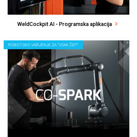
WeldCockpit AI - Programska aplikacija
ROBOTSKO VARJENJE ZA "VSAK ŽEP"