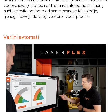
naših sistemov ključna elementa za uspešno in dolgoročno
zadovoljevanje potreb naših strank, zato bomo še naprej
nudili celovito podporo od same zasnove tehnologije,
njenega razvoja do vpeljave v proizvodni proces.
Varilni avtomati