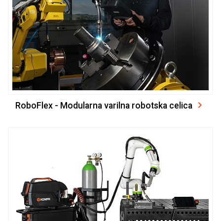
RoboFlex - Modularna varilna robotska celica