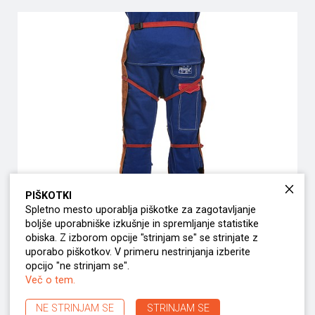
PIŠKOTKI
Spletno mesto uporablja piškotke za zagotavljanje
boljše uporabniške izkušnje in spremljanje statistike
obiska. Z izborom opcije "strinjam se" se strinjate z
uporabo piškotkov. V primeru nestrinjanja izberite
Hlače za zaščito spodnjega dela telesa, zadaj
opcijo "ne strinjam se".
odprte
Več o tem.
NE STRINJAM SE
STRINJAM SE