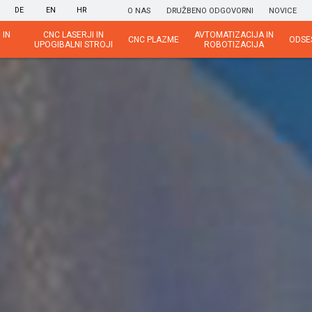
DE
EN
HR
O NAS
DRUŽBENO ODGOVORNI
NOVICE
 IN
CNC LASERJI IN
AVTOMATIZACIJA IN
CNC PLAZME
ODSE
UPOGIBALNI STROJI
ROBOTIZACIJA