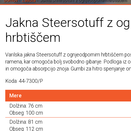
Domov
Zaščita
Jakna Steersotuff z ognjeodpornim hrbtiščem
Jakna Steersotuff z o
hrbtiščem
Varilska jakna Steersotuff z ognjeodpornim hrbtiščem pos
ramena, kar omogoča bolj svobodno gibanje. Podloga iz 
in omogoča absorpcijo znoja. Gumbi za hitro spenjanje o
Koda: 44-7300/P
Mere
Dolžina: 76 cm
Obseg: 100 cm
Dolžina: 81 cm
Obseg: 112 cm