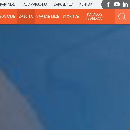
PARTNERJI
ABC VARJENJA
ZAPOSLITEV
KONTAKT
KATALOG
SOVANJE
ZAŠČITA
VARILNE MIZE
STORITVE
IZDELKOV