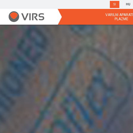
SI
HU
VARILNI APARATI
PLAZME