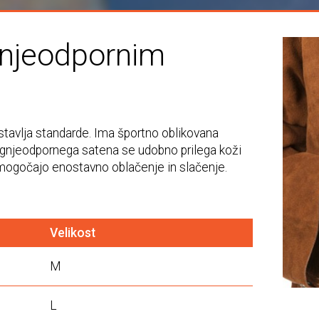
gnjeodpornim
tavlja standarde. Ima športno oblikovana
ognjeodpornega satena se udobno prilega koži
mogočajo enostavno oblačenje in slačenje.
Velikost
M
L