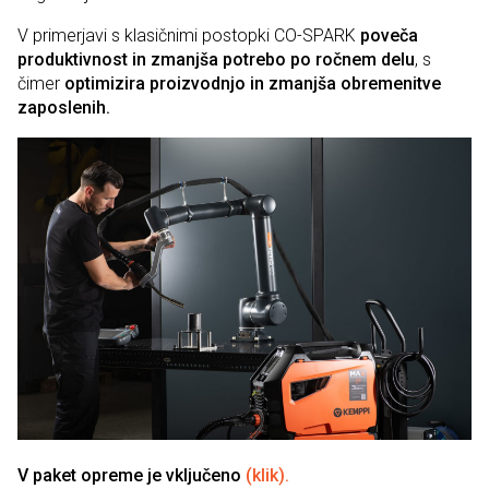
V primerjavi s klasičnimi postopki CO-SPARK
poveča
produktivnost in zmanjša potrebo po ročnem delu
, s
čimer
optimizira proizvodnjo in zmanjša obremenitve
zaposlenih.
V paket opreme je vključeno
(klik).