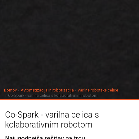
Domov
Avtomatizacija in robotizacija
Varilne robotske celice
Co-Spark - varilna celica s kolaborativnim robotom
Co-Spark - varilna celica s
kolaborativnim robotom
Najugodnejša rešitev na trgu