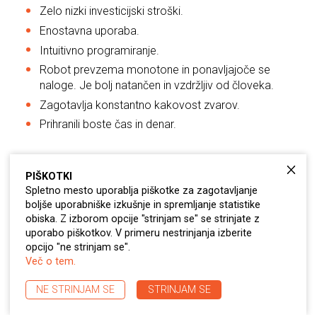
Zelo nizki investicijski stroški.
Enostavna uporaba.
Intuitivno programiranje.
Robot prevzema monotone in ponavljajoče se
naloge. Je bolj natančen in vzdržljiv od človeka.
Zagotavlja konstantno kakovost zvarov.
Prihranili boste čas in denar.
PIŠKOTKI
Spletno mesto uporablja piškotke za zagotavljanje
BROŠURA
boljše uporabniške izkušnje in spremljanje statistike
obiska. Z izborom opcije "strinjam se" se strinjate z
KONTAKTIRAJTE NAS
uporabo piškotkov. V primeru nestrinjanja izberite
opcijo "ne strinjam se".
Več o tem.
POVPRAŠEVANJE
NE STRINJAM SE
STRINJAM SE