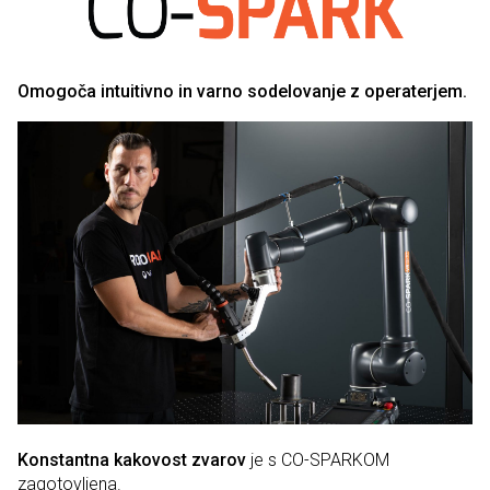
Omogoča intuitivno in varno sodelovanje z operaterjem.
Konstantna kakovost zvarov
je s CO-SPARKOM
zagotovljena.