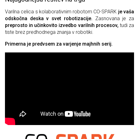
Varilna celica s kolaborativnim robotom CO-SPARK
je vaša
odskočna deska v svet robotizacije.
Zasnovana je za
preprosto in učinkovito izvedbo varilnih procesov,
tudi za
tiste brez predhodnega znanja v robotiki.
Primerna je predvsem za varjenje majhnih serij.