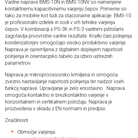
Varilne naprave BMS-10N in BMS-10NV so namenjene
kontaktnemu kapacitivnemu varjenju čepov. Primerne so
tako za mobilne kot tudi za stacionarne aplikacije. BMS-10
je profesionalni izdelek in sodi v vrh tehnike varjenja
čepov. V kombinaciji s PS-3K in PS-3 varilnimi pištolami
zagotavlja prvovrstne varilne rezultate. Kratki časi polnjenja
kondenzatorjev omogočajo visoko produktivno varjenje.
Naprava je opremljena z digitalnim displejem napetosti
polnjenja in orientacijsko tabelo za izbiro ustreznih
parametrov.
Naprava je mikroprocesorsko krmiljena in omogoča
zvezno nastavljanje napetosti polnjenja ter nadzor vseh
funkcij naprave. Upravljanje je zelo enostavno . Naprava
omogoča kontaktno in brezkontaktno varjenje v
horizontalnem in vertikalnem položaju. Naprava je
proizvedena v skladu z EN normami in predpisi.
Značilnosti
Območje varjenja: