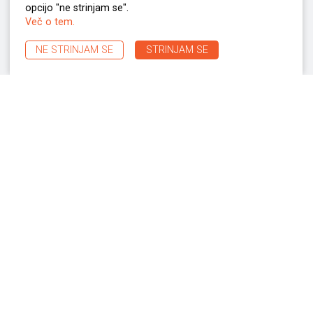
opcijo "ne strinjam se".
OSTALI IZDELKI
Več o tem.
NE STRINJAM SE
STRINJAM SE
BMS – 8N / BMS – 8NV