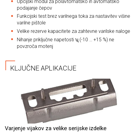
Opcijski modul za polavtomatsko in avtomatsko
podajanje čepov
Funkcijski test brez varilnega toka za nastavitev višine
varilne pištole
Velike rezerve kapacitete za zahtevne varilske naloge
Nihanje priključne napetosti ʯ (-10 … +15 %) ne
povzroča motenj
KLJUČNE APLIKACIJE
Varjenje vijakov za velike serijske izdelke