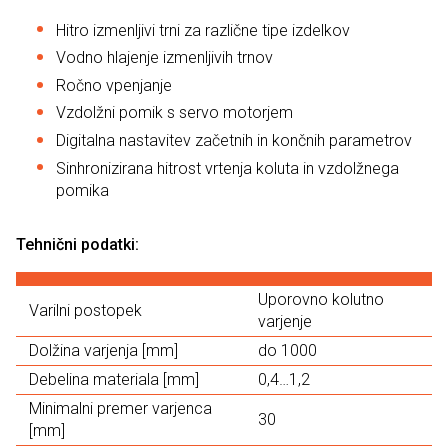
Hitro izmenljivi trni za različne tipe izdelkov
Vodno hlajenje izmenljivih trnov
Ročno vpenjanje
Vzdolžni pomik s servo motorjem
Digitalna nastavitev začetnih in končnih parametrov
Sinhronizirana hitrost vrtenja koluta in vzdolžnega
pomika
Tehnični podatki:
Uporovno kolutno
Varilni postopek
varjenje
Dolžina varjenja [mm]
do 1000
Debelina materiala [mm]
0,4…1,2
Minimalni premer varjenca
30
[mm]