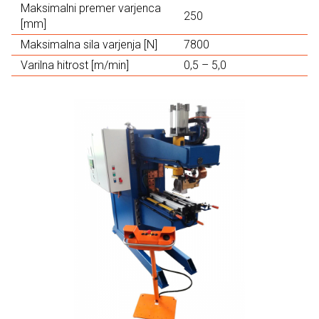
Maksimalni premer varjenca
250
[mm]
Maksimalna sila varjenja [N]
7800
Varilna hitrost [m/min]
0,5 – 5,0