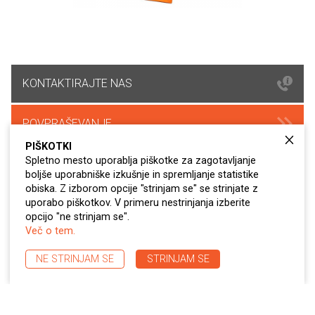
KONTAKTIRAJTE NAS
POVPRAŠEVANJE
PIŠKOTKI
Spletno mesto uporablja piškotke za zagotavljanje
boljše uporabniške izkušnje in spremljanje statistike
obiska. Z izborom opcije "strinjam se" se strinjate z
Servis varilne opreme
uporabo piškotkov. V primeru nestrinjanja izberite
opcijo "ne strinjam se".
V podjetju imamo izobražen in izkušen kader
Več o tem.
na področju servisa varilne opreme.
Odzovemo se v 24 urah in vam odpravimo
NE STRINJAM SE
STRINJAM SE
težavo kar se da hitro.
Servis rezalne opreme