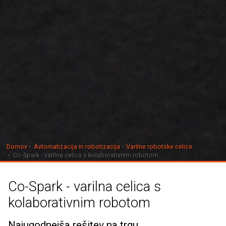
Domov
Avtomatizacija in robotizacija
Varilne robotske celice
Co-Spark - varilna celica s kolaborativnim robotom
Co-Spark - varilna celica s
kolaborativnim robotom
Najugodnejša rešitev na trgu