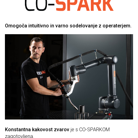
Omogoča intuitivno in varno sodelovanje z operaterjem.
Konstantna kakovost zvarov
je s CO-SPARKOM
zagotovljena.