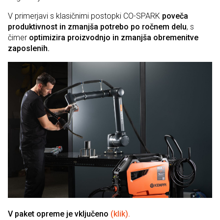
V primerjavi s klasičnimi postopki CO-SPARK
poveča
produktivnost in zmanjša potrebo po ročnem delu
, s
čimer
optimizira proizvodnjo in zmanjša obremenitve
zaposlenih.
V paket opreme je vključeno
(klik).