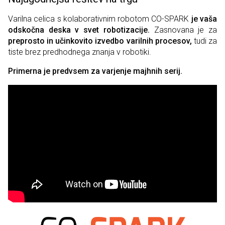
Varilna celica s kolaborativnim robotom CO-SPARK
je vaša
odskočna deska v svet robotizacije.
Zasnovana je za
preprosto in učinkovito izvedbo varilnih procesov,
tudi za
tiste brez predhodnega znanja v robotiki.
Primerna je predvsem za varjenje majhnih serij.