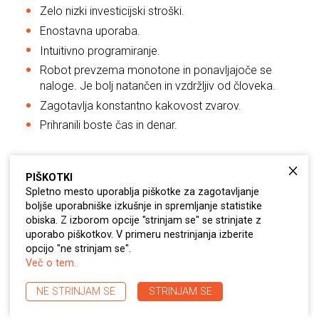
Zelo nizki investicijski stroški.
Enostavna uporaba.
Intuitivno programiranje.
Robot prevzema monotone in ponavljajoče se
naloge. Je bolj natančen in vzdržljiv od človeka.
Zagotavlja konstantno kakovost zvarov.
Prihranili boste čas in denar.
PIŠKOTKI
Spletno mesto uporablja piškotke za zagotavljanje
BROŠURA
boljše uporabniške izkušnje in spremljanje statistike
obiska. Z izborom opcije "strinjam se" se strinjate z
KONTAKTIRAJTE NAS
uporabo piškotkov. V primeru nestrinjanja izberite
opcijo "ne strinjam se".
Več o tem.
POVPRAŠEVANJE
NE STRINJAM SE
STRINJAM SE