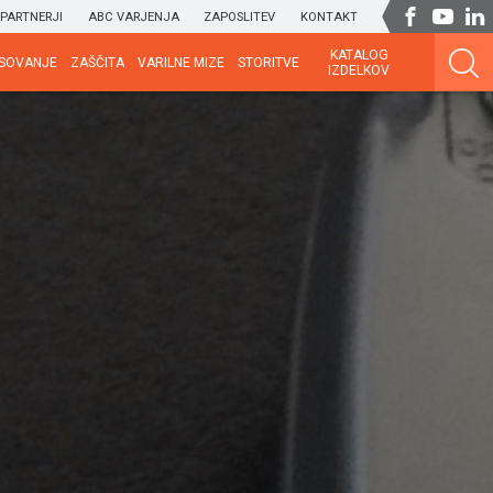
PARTNERJI
ABC VARJENJA
ZAPOSLITEV
KONTAKT
KATALOG
SOVANJE
ZAŠČITA
VARILNE MIZE
STORITVE
IZDELKOV