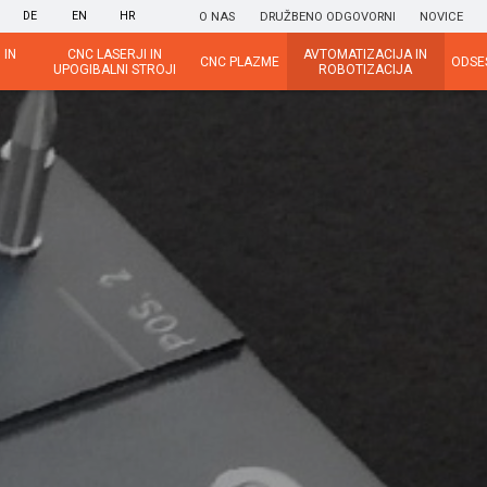
DE
EN
HR
O NAS
DRUŽBENO ODGOVORNI
NOVICE
 IN
CNC LASERJI IN
AVTOMATIZACIJA IN
CNC PLAZME
ODSE
UPOGIBALNI STROJI
ROBOTIZACIJA