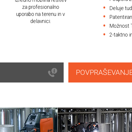
izredno mobilna rešitev
z
za profesionalno
Deluje tud
uporabo na terenu in v
Patentiran
delavnici.
Možnost T
2-taktno in
POVPRAŠEVANJ