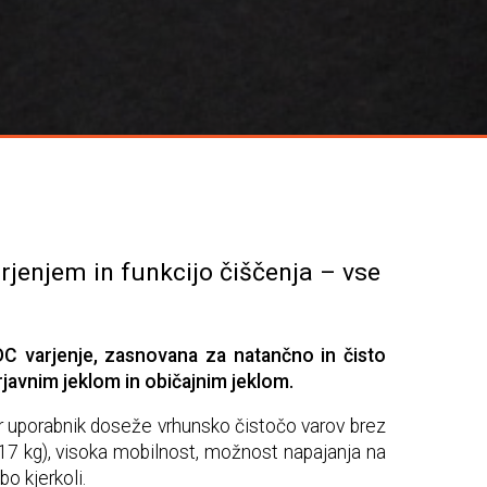
enjem in funkcijo čiščenja – vse
C varjenje, zasnovana za natančno in čisto
erjavnim jeklom in običajnim jeklom.
er uporabnik doseže vrhunsko čistočo varov brez
17 kg), visoka mobilnost, možnost napajanja na
bo kjerkoli.