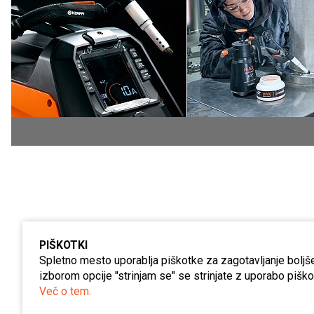
PIŠKOTKI
Spletno mesto uporablja piškotke za zagotavljanje boljše
izborom opcije "strinjam se" se strinjate z uporabo piškot
Več o tem.