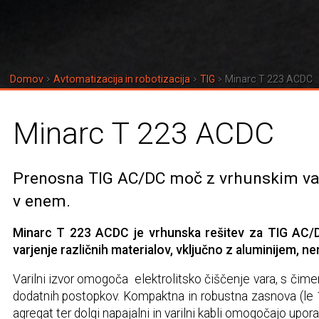
Domov
Avtomatizacija in robotizacija
TIG
Minarc T 223 ACDC
Minarc T 223 ACDC
Prenosna TIG AC/DC moč z vrhunskim varj
v enem.
Minarc T 223 ACDC je vrhunska rešitev za TIG AC/D
varjenje različnih materialov, vključno z aluminijem, n
Varilni izvor omogoča elektrolitsko čiščenje vara, s čim
dodatnih postopkov. Kompaktna in robustna zasnova (le 
agregat ter dolgi napajalni in varilni kabli omogočajo upora