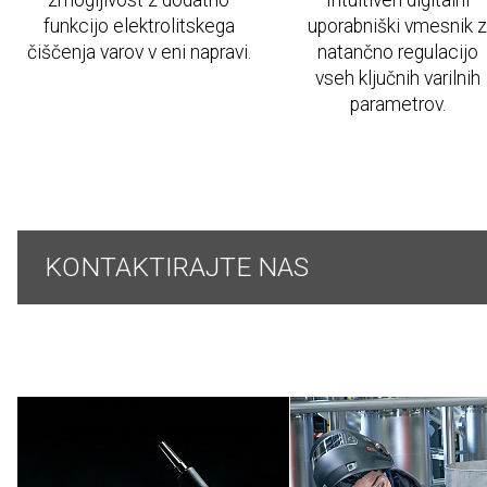
zmogljivost z dodatno
Intuitiven digitalni
funkcijo elektrolitskega
uporabniški vmesnik 
čiščenja varov v eni napravi.
natančno regulacijo
vseh ključnih varilnih
parametrov.
KONTAKTIRAJTE NAS