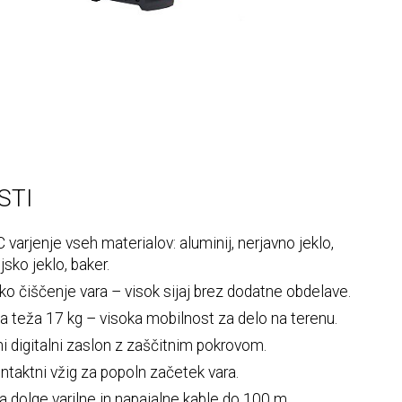
STI
varjenje vseh materialov: aluminij, nerjavno jeklo,
jsko jeklo, baker.
sko čiščenje vara – visok sijaj brez dodatne obdelave.
 teža 17 kg – visoka mobilnost za delo na terenu.
ni digitalni zaslon z zaščitnim pokrovom.
taktni vžig za popoln začetek vara.
 dolge varilne in napajalne kable do 100 m.