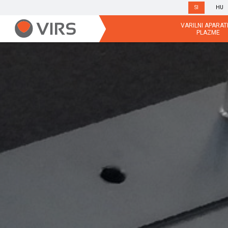
SI
HU
VARILNI APARATI
PLAZME