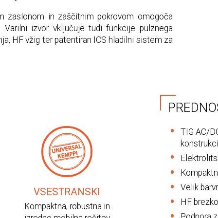
vnim zaslonom in zaščitnim pokrovom omogoča
 Varilni izvor vključuje tudi funkcije pulznega
a, HF vžig ter patentiran ICS hladilni sistem za
PREDNO
TIG AC/DC 
konstrukci
Elektrolit
Kompaktna
Velik barv
VSESTRANSKI
HF brezkon
Kompaktna, robustna in
Podpora za