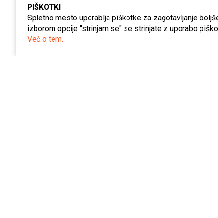
PIŠKOTKI
Spletno mesto uporablja piškotke za zagotavljanje boljše
izborom opcije "strinjam se" se strinjate z uporabo piškot
Več o tem.
Servis varilne opreme
V podjetju imamo izobražen in izkušen kader na
področju servisa varilne opreme. Odzovemo se v 
urah in vam odpravimo težavo kar se da hitro.