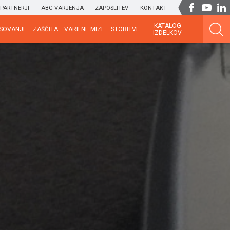
PARTNERJI
ABC VARJENJA
ZAPOSLITEV
KONTAKT
KATALOG
SOVANJE
ZAŠČITA
VARILNE MIZE
STORITVE
IZDELKOV