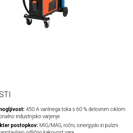
STI
ogljivost:
450 A varilnega toka s 60 % delovnim ciklom
onalno industrijsko varjenje.
kter postopkov:
MIG/MAG, ročni, sinergijski in pulzni
agotavljajo odlično kakovost vara.