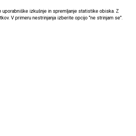
 uporabniške izkušnje in spremljanje statistike obiska. Z
kov. V primeru nestrinjanja izberite opcijo "ne strinjam se".
Servis rezalne opreme
Nenehno izobraževanje pri naših dobaviteljih
24
omogoča zaposlenim, ki so zadolženi za servis
rezalne opreme.