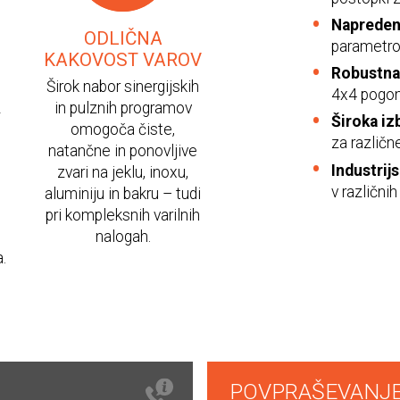
Napreden
ODLIČNA
parametro
KAKOVOST VAROV
Robustna
Širok nabor sinergijskih
4x4 pogono
z
in pulznih programov
Široka iz
omogoča čiste,
za različn
natančne in ponovljive
Industrijs
zvari na jeklu, inoxu,
v različnih
aluminiju in bakru – tudi
pri kompleksnih varilnih
nalogah.
.
POVPRAŠEVANJ