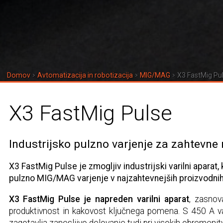
Domov
Avtomatizacija in robotizacija
MIG/MAG
X3 FastMig Pu
X3 FastMig Pulse
Industrijsko pulzno varjenje za zahtevne 
X3 FastMig Pulse je zmogljiv industrijski varilni aparat
pulzno MIG/MAG varjenje v najzahtevnejših proizvodnih 
X3 FastMig Pulse je napreden varilni aparat
, zasnov
produktivnost in kakovost ključnega pomena. S 450 A v
zagotavlja zanesljivo delovanje tudi pri visokih obremenit