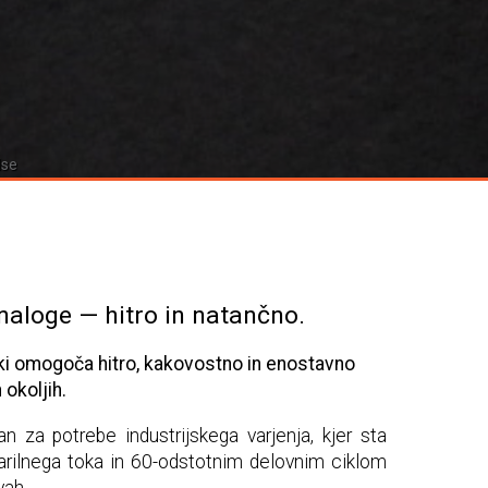
lse
naloge — hitro in natančno.
, ki omogoča hitro, kakovostno in enostavno
okoljih.
an za potrebe industrijskega varjenja, kjer sta
arilnega toka in 60-odstotnim delovnim ciklom
vah.