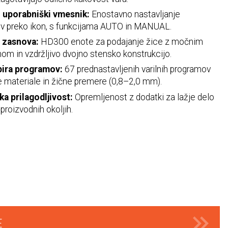
 uporabniški vmesnik:
Enostavno nastavljanje
v preko ikon, s funkcijama AUTO in MANUAL.
 zasnova:
HD300 enote za podajanje žice z močnim
m in vzdržljivo dvojno stensko konstrukcijo.
bira programov:
67 prednastavljenih varilnih programov
e materiale in žične premere (0,8–2,0 mm).
ka prilagodljivost:
Opremljenost z dodatki za lažje delo
 proizvodnih okoljih.
E