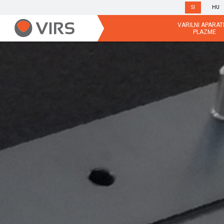
SI
HU
VARILNI APARATI
PLAZME