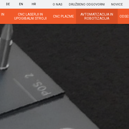
DE
EN
HR
O NAS
DRUŽBENO ODGOVORNI
NOVICE
 IN
CNC LASERJI IN
AVTOMATIZACIJA IN
CNC PLAZME
ODSE
UPOGIBALNI STROJI
ROBOTIZACIJA