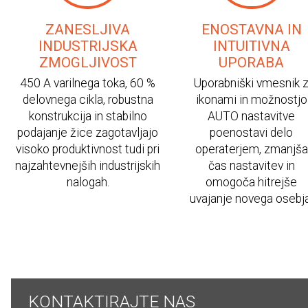
ZANESLJIVA
ENOSTAVNA IN
INDUSTRIJSKA
INTUITIVNA
ZMOGLJIVOST
UPORABA
450 A varilnega toka, 60 %
Uporabniški vmesnik 
delovnega cikla, robustna
ikonami in možnostjo
konstrukcija in stabilno
AUTO nastavitve
podajanje žice zagotavljajo
poenostavi delo
visoko produktivnost tudi pri
operaterjem, zmanjša
najzahtevnejših industrijskih
čas nastavitev in
nalogah.
omogoča hitrejše
uvajanje novega osebja
KONTAKTIRAJTE NAS