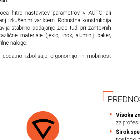
goča hitro nastavitev parametrov v AUTO ali
nj izkušenim varilcem. Robustna konstrukcija
a stabilno podajanje žice tudi pri zahtevnih
zlične materiale (jeklo, inox, aluminij, baker,
ilne naloge.
i, dodatno izboljšajo ergonomijo in mobilnost
PREDNO
Visoka zm
za profesi
Širok spe
postopki z