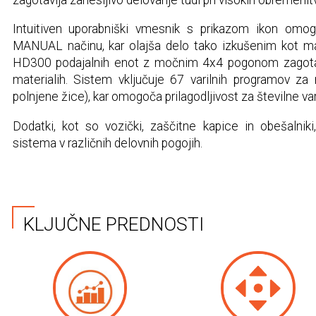
Intuitiven uporabniški vmesnik s prikazom ikon omo
MANUAL načinu, kar olajša delo tako izkušenim kot ma
HD300 podajalnih enot z močnim 4x4 pogonom zagotavlj
materialih. Sistem vključuje 67 varilnih programov za ra
polnjene žice), kar omogoča prilagodljivost za številne var
Dodatki, kot so vozički, zaščitne kapice in obešalnik
sistema v različnih delovnih pogojih.
KLJUČNE PREDNOSTI