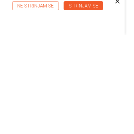
NE STRINJAM SE
STRINJAM SE
Svetovanje
Na podlagi dolgoletnih izkušenj, vam svetujemo pri
nakupu opreme. Strankam prisluhnemo in
namenimo ves čas, ki je potreben, da skupaj
poiščemo rešitev, ki bo vaše poslovanje dvignila na
še višji nivo.