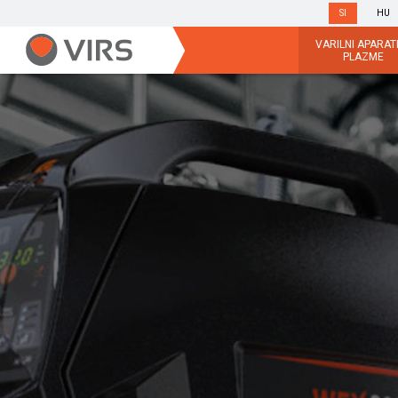
SI
HU
VARILNI APARATI
PLAZME