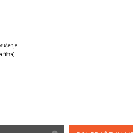
brušenje
filtra)