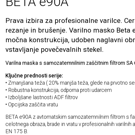
BETA e90A
Prava izbira za profesionalne varilce. Cer
rezanje in brušenje. Varilno masko Beta 
močna konstrukcija, udoben naglavni obroč
vstavljanje povečevalnih stekel.
Varilna maska s samozatemnilnim zaščitnim filtrom SA
Ključne prednosti serije:
• Zmanjšana teža ( 20% manjša teža, glede na prvotno se
• Robustna konstrukcija, odporna proti udarcem
• Izboljšane lastnosti ADF filtrov
• Opcijska zaščita vratu
BETA e90A z avtomatskim samozatemnilnim filtrom s fak
celotnega obraza, brade in vratu v profesionalnih varilnih 
EN 175 B.