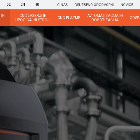
DE
EN
HR
O NAS
DRUŽBENO ODGOVORNI
NOVICE
 IN
CNC LASERJI IN
AVTOMATIZACIJA IN
CNC PLAZME
ODSE
UPOGIBALNI STROJI
ROBOTIZACIJA