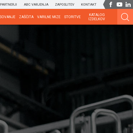
PARTNERJI
ABC VARJENJA
ZAPOSLITEV
KONTAKT
KATALOG
SOVANJE
ZAŠČITA
VARILNE MIZE
STORITVE
IZDELKOV