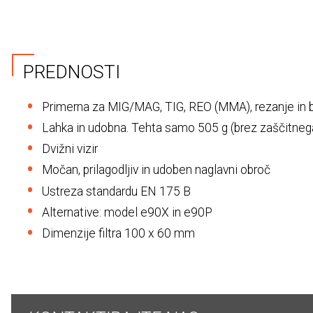
PREDNOSTI
Primerna za MIG/MAG, TIG, REO (MMA), rezanje in 
Lahka in udobna. Tehta samo 505 g (brez zaščitnega 
Dvižni vizir
Močan, prilagodljiv in udoben naglavni obroč
Ustreza standardu EN 175 B
Alternative: model e90X in e90P
Dimenzije filtra 100 x 60 mm