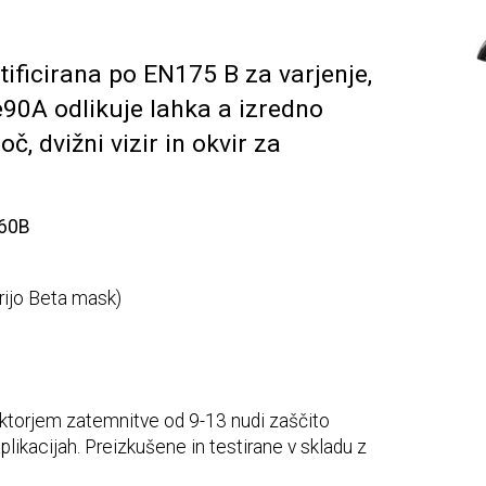
tificirana po EN175 B za varjenje,
e90A odlikuje lahka a izredno
, dvižni vizir in okvir za
 60B
rijo Beta mask)
torjem zatemnitve od 9-13 nudi zaščito
aplikacijah. Preizkušene in testirane v skladu z