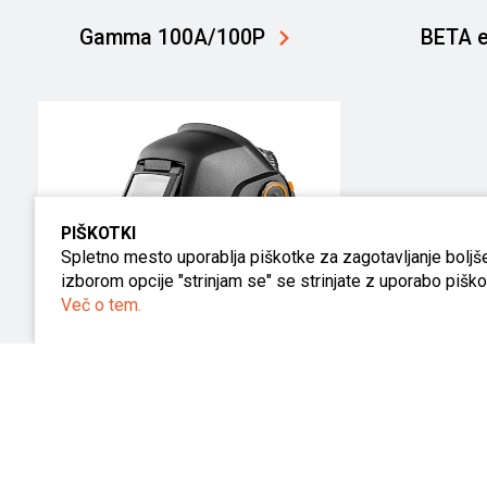
Gamma 100A/100P
BETA 
PIŠKOTKI
Spletno mesto uporablja piškotke za zagotavljanje boljše
izborom opcije "strinjam se" se strinjate z uporabo piškot
Več o tem.
BETA e90P