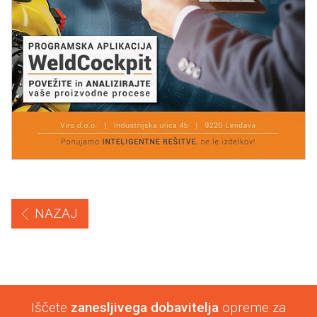
NAZAJ
Iščete
zanesljivega dobavitelja
opreme za