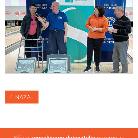
NAZAJ
Iščete
zanesljivega dobavitelja
opreme za