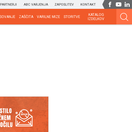
PARTNERJI
ABC VARJENJA
ZAPOSLITEV
KONTAKT
KATALOG
SOVANJE
ZAŠČITA
VARILNE MIZE
STORITVE
IZDELKOV