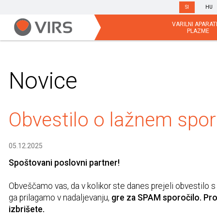
SI
HU
VARILNI APARATI
PLAZME
Novice
Obvestilo o lažnem spor
05.12.2025
Spoštovani poslovni partner!
Obveščamo vas, da v kolikor ste danes prejeli obvestilo s 
ga prilagamo v nadaljevanju,
gre za SPAM sporočilo. Pr
izbrišete.