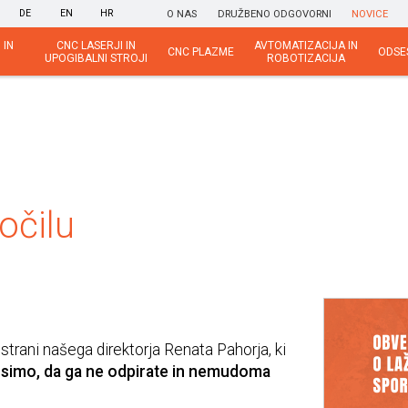
DE
EN
HR
O NAS
DRUŽBENO ODGOVORNI
NOVICE
 IN
CNC LASERJI IN
AVTOMATIZACIJA IN
CNC PLAZME
ODSE
UPOGIBALNI STROJI
ROBOTIZACIJA
očilu
strani našega direktorja Renata Pahorja, ki
osimo, da ga ne odpirate in nemudoma