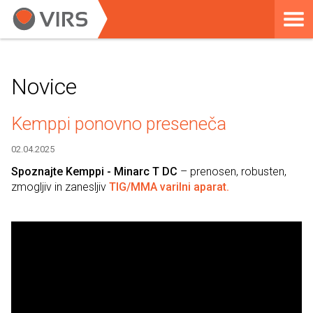
Novice
Kemppi ponovno preseneča
02.04.2025
Spoznajte Kemppi - Minarc T DC
– prenosen, robusten,
zmogljiv in zanesljiv
TIG/MMA varilni aparat.