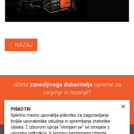
NAZAJ
Iščete
zanesljivega dobavitelja
opreme za
varjenje in rezanje?
+386 (0)2 574 24 45
PIŠKOTKI
info@virs.si
Spletno mesto uporablja piškotke za zagotavljanje
boljše uporabniške izkušnje in spremljanje statistike
obiska. Z izborom opcije "strinjam se" se strinjate z
uporabo piškotkov. V primeru nestrinjanja izberite