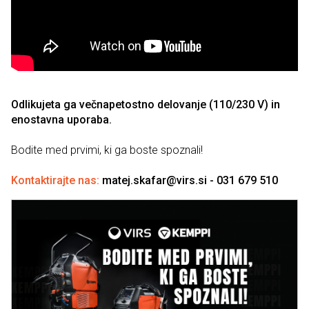
Odlikujeta ga večnapetostno delovanje (110/230 V) in
enostavna uporaba.
Bodite med prvimi, ki ga boste spoznali!
Kontaktirajte nas:
matej.skafar@virs.si - 031 679 510