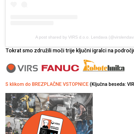
A post shared by VIRS d.o.o. Lendava (@virslendav
Tokrat smo združili moči trije ključni igralci na področj
S klikom do BREZPLAČNE VSTOPNICE
(Ključna beseda: VI