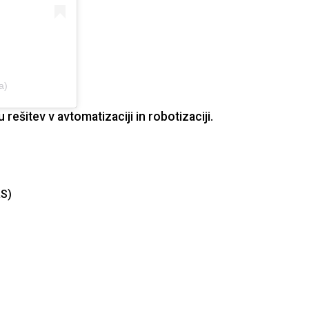
a)
u rešitev v avtomatizaciji in robotizaciji.
RS)