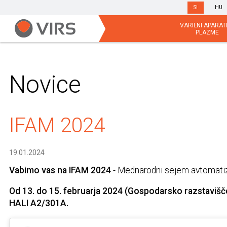
SI
HU
VARILNI APARATI
PLAZME
Novice
IFAM 2024
19.01.2024
Vabimo vas na IFAM 2024
- Mednarodni sejem avtomatiz
Od 13. do 15. februarja
2024 (Gospodarsko razstavišče 
HALI A2/301A.