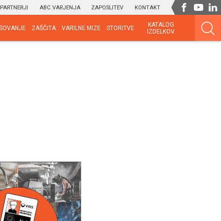
PARTNERJI
ABC VARJENJA
ZAPOSLITEV
KONTAKT
KATALOG
SOVANJE
ZAŠČITA
VARILNE MIZE
STORITVE
IZDELKOV