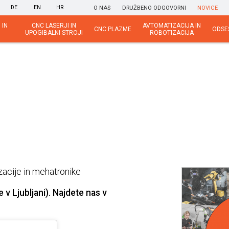
DE
EN
HR
O NAS
DRUŽBENO ODGOVORNI
NOVICE
 IN
CNC LASERJI IN
AVTOMATIZACIJA IN
CNC PLAZME
ODSE
UPOGIBALNI STROJI
ROBOTIZACIJA
acije in mehatronike
v Ljubljani). Najdete nas v