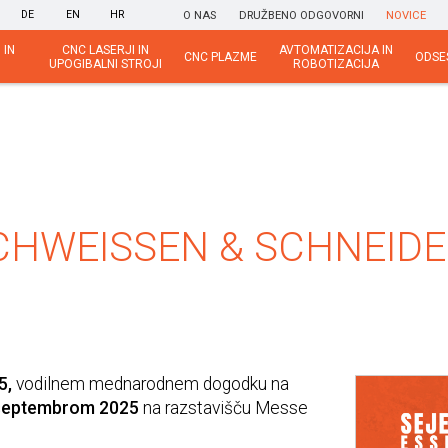
DE
EN
HR
O NAS
DRUŽBENO ODGOVORNI
NOVICE
 IN
CNC LASERJI IN
AVTOMATIZACIJA IN
CNC PLAZME
ODSE
UPOGIBALNI STROJI
ROBOTIZACIJA
SCHWEISSEN & SCHNEIDEN
5,
vodilnem mednarodnem dogodku na
 septembrom 2025
na razstavišču Messe