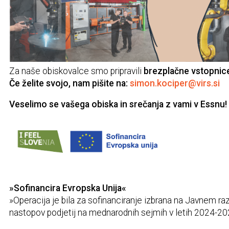
Za naše obiskovalce smo pripravili
brezplačne vstopnic
Če želite svojo, nam pišite na:
simon.kociper@virs.si
Veselimo se vašega obiska in srečanja z vami v Essnu!
»Sofinancira Evropska Unija«
»Operacija je bila za sofinanciranje izbrana na Javnem raz
nastopov podjetij na mednarodnih sejmih v letih 2024-20