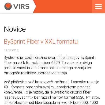
Novice
BySprint Fiber v XXL formatu
07.09.2016
Bystronic je razširil družino svojih fiber laserjev BySprint
Fiber na velik format, in sicer 6520. To vsekakor dviga
produktivnost in vsestranskost laserskega rezanja ter
omogoča razširitev uporabnosti stroja.
Več pločevine, več kosov, več možnosti. Lasersko rezanje
XXL formata omogoča svojim uporabnikom prehiteti
konkurente. To je razlog, da je Bystronic družino fiber
laserjev Bysprint Fiber razširil na nov format 6520. Pri stroju
lahko izbirate med fiber laserskimi izvori Fiber 3000, 4000