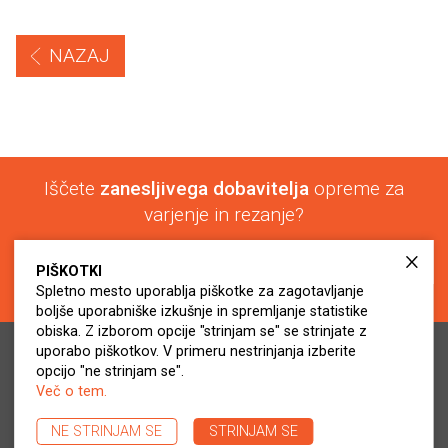
NAZAJ
Iščete
zanesljivega dobavitelja
opreme za
varjenje in rezanje?
+386 (0)2 574 24 45
PIŠKOTKI
info@virs.si
Spletno mesto uporablja piškotke za zagotavljanje
boljše uporabniške izkušnje in spremljanje statistike
obiska. Z izborom opcije "strinjam se" se strinjate z
uporabo piškotkov. V primeru nestrinjanja izberite
© 2017 - 2026 Virs d.o.o.. Vse pravice pridržane.
opcijo "ne strinjam se".
Pravilnik o zasebnosti
Več o tem.
Politika piškotkov
NE STRINJAM SE
STRINJAM SE