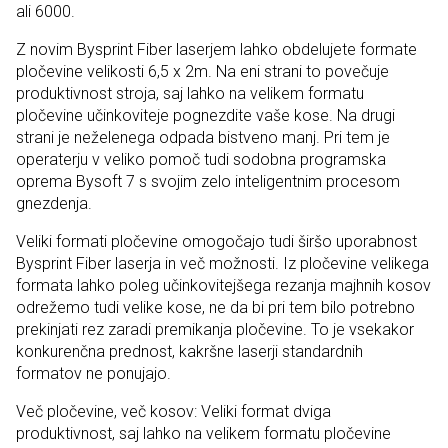
ali 6000.
Z novim Bysprint Fiber laserjem lahko obdelujete formate
pločevine velikosti 6,5 x 2m. Na eni strani to povečuje
produktivnost stroja, saj lahko na velikem formatu
pločevine učinkoviteje pognezdite vaše kose. Na drugi
strani je neželenega odpada bistveno manj. Pri tem je
operaterju v veliko pomoč tudi sodobna programska
oprema Bysoft 7 s svojim zelo inteligentnim procesom
gnezdenja.
Veliki formati pločevine omogočajo tudi širšo uporabnost
Bysprint Fiber laserja in več možnosti. Iz pločevine velikega
formata lahko poleg učinkovitejšega rezanja majhnih kosov
odrežemo tudi velike kose, ne da bi pri tem bilo potrebno
prekinjati rez zaradi premikanja pločevine. To je vsekakor
konkurenčna prednost, kakršne laserji standardnih
formatov ne ponujajo.
Več pločevine, več kosov: Veliki format dviga
produktivnost, saj lahko na velikem formatu pločevine