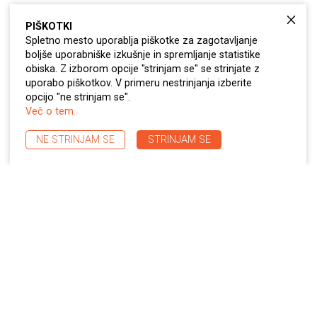
PIŠKOTKI
Servis varilne opreme
Spletno mesto uporablja piškotke za zagotavljanje
V podjetju imamo izobražen in izkušen kader
boljše uporabniške izkušnje in spremljanje statistike
na področju servisa varilne opreme.
obiska. Z izborom opcije "strinjam se" se strinjate z
Odzovemo se v 24 urah in vam odpravimo
uporabo piškotkov. V primeru nestrinjanja izberite
opcijo "ne strinjam se".
težavo kar se da hitro.
Več o tem.
Servis rezalne opreme
NE STRINJAM SE
STRINJAM SE
Nenehno izobraževanje pri naših dobaviteljih
omogoča zaposlenim, ki so zadolženi za
servis rezalne opreme.
Svetovanje
Na podlagi dolgoletnih izkušenj, vam
svetujemo pri nakupu opreme. Strankam
prisluhnemo in namenimo ves čas, ki je
potreben, da skupaj poiščemo rešitev, ki bo
vaše poslovanje dvignila na še višji nivo.