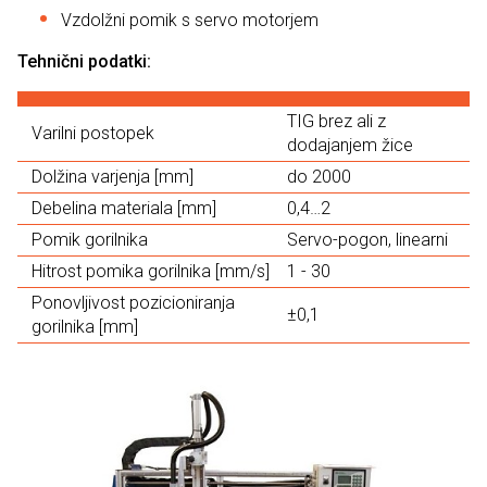
Vzdolžni pomik s servo motorjem
Tehnični podatki:
TIG brez ali z
Varilni postopek
dodajanjem žice
Dolžina varjenja [mm]
do 2000
Debelina materiala [mm]
0,4…2​
Pomik gorilnika
Servo-pogon, linearni
Hitrost pomika gorilnika [mm/s]
1 - 30
Ponovljivost pozicioniranja
±0,1
gorilnika [mm]