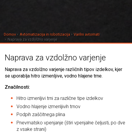
Domov
Avtomatizacija in robotizacija
Varilni avtomati
Naprava za vzdolžno varjenje
Naprava za vzdolžno varjenje
Naprava za vzdolžno varjenje različnih tipov izdelkov, kjer
se uporablja hitro izmenljive, vodno hlajene trne.
Značilnosti:
Hitro izmenljivi trni za različne tipe izdelkov
Vodno hlajenje izmenljivih trnov
Podpih zaščitnega plina
Pnevmatsko vpenjanje (štiri vpenjalne čeljusti, po dve
z vsake strani)