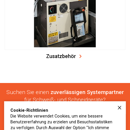
Zusatzbehör
Suchen Sie einen
zuverlässigen Systempartner
für Schweiß- und Schneidgeräte?
Cookie-Richtlinien
+386 2 574 24 45
Die Website verwendet Cookies, um eine bessere
info@virs.si
Benutzererfahrung zu erzielen und Besuchsstatistiken
zu verfolgen. Durch Auswahl der Option "Ich stimme