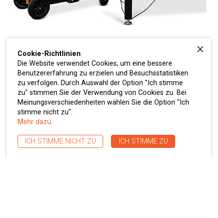
Cookie-Richtlinien
VORTEILE
Die Website verwendet Cookies, um eine bessere
Benutzererfahrung zu erzielen und Besuchsstatistiken
Mit CoboFlex maximieren Sie die Produktivität Ihrer
zu verfolgen. Durch Auswahl der Option "Ich stimme
zu" stimmen Sie der Verwendung von Cookies zu. Bei
Produktion und steigern die Qualität der
Meinungsverschiedenheiten wählen Sie die Option "Ich
Schweißnähte.
stimme nicht zu".
CoboFlex ist ein kompakter und flexibler
Mehr dazu.
kollaborativer Roboter, mit dem Sie schnell und
einfach auf einen neuen Arbeitsvorgang umsteigen
ICH STIMME NICHT ZU
ICH STIMME ZU
können.
Eingebaute Sicherheitssysteme gewährleisten
höchste Schutz- und Sicherheitsstandards.
CoboFlex benötigt keine zusätzliche
Sicherheitsausrüstung.
Sehr geringer Investitionswert - Roboterschweißen ist