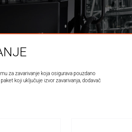
ANJE
emu za zavarivanje koja osigurava pouzdano
aket koji uključuje izvor zavarivanja, dodavač