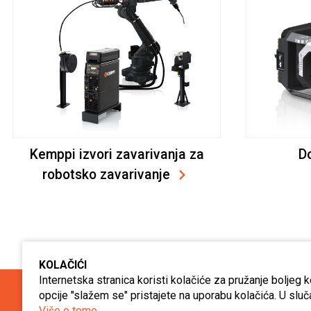
Kemppi izvori zavarivanja za
D
robotsko zavarivanje
KOLAČIĆI
Internetska stranica koristi kolačiće za pružanje boljeg 
opcije "slažem se" pristajete na uporabu kolačića. U sluč
Tražite li pouzdanog
sistem
Više o tome.