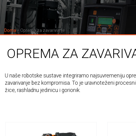
Doma
Oprema za zavarivanje
OPREMA ZA ZAVARIV
U naše robotske sustave integriramo najsuvremeniju opr
zavarivanje bez kompromisa. To je uravnoteženi procesni p
žice, rashladnu jedinicu i gorionik.