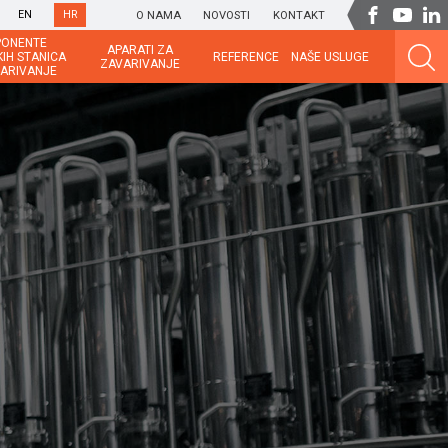
EN
HR
O NAMA
NOVOSTI
KONTAKT
ONENTE
APARATI ZA
IH STANICA
REFERENCE
NAŠE USLUGE
ZAVARIVANJE
ARIVANJE