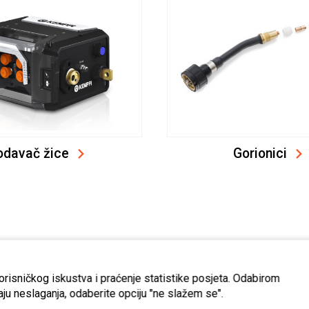
odavač žice
Gorionici
korisničkog iskustva i praćenje statistike posjeta. Odabirom
Naš uradni zastupnik u 
aju neslaganja, odaberite opciju "ne slažem se".
Probe d.o.o.
skog partnera
za