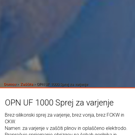
Domov
Zaščita
OPN UF 1000 Sprej za varjenje
OPN UF 1000 Sprej za varjenje
Brez-silikonski sprej za varjenje, brez vonja, brez FCKW in
CKW.
Namen: za varjenje v zaščiti plinov in oplaščeno elektrodo.
Preprečuje sprijemanje obrizgov na šobah gorilnika in