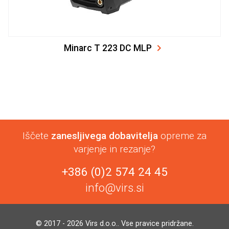
Minarc T 223 DC MLP
Iščete
zanesljivega dobavitelja
opreme za
varjenje in rezanje?
+386 (0)2 574 24 45
info@virs.si
© 2017 - 2026 Virs d.o.o.. Vse pravice pridržane.