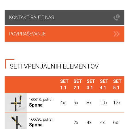
KONTAKTIRAJTE NAS
POVPRAŠEVANJE
SETI VPENJALNIH ELEMENTOV
SET
SET
SET
SET
SET
1.1
2.1
3.1
4.1
5.1
160610, poliran
4x
6x
8x
10x
12x
Spona
160630, poliran
2x
4x
4x
6x
Spona