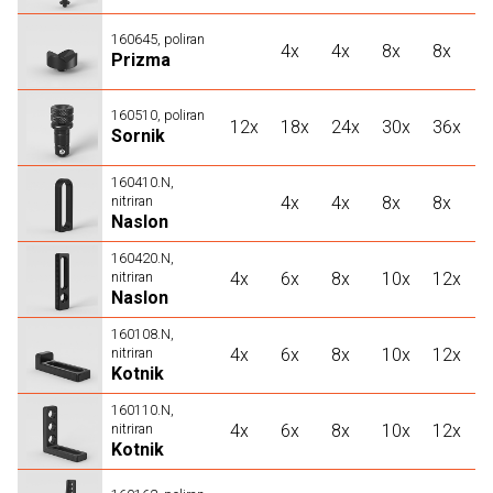
160645, poliran
4x
4x
8x
8x
Prizma
160510, poliran
12x
18x
24x
30x
36x
Sornik
160410.N,
nitriran
4x
4x
8x
8x
Naslon
160420.N,
nitriran
4x
6x
8x
10x
12x
Naslon
160108.N,
nitriran
4x
6x
8x
10x
12x
Kotnik
160110.N,
nitriran
4x
6x
8x
10x
12x
Kotnik