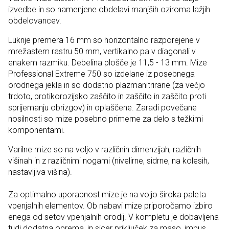
izvedbe in so namenjene obdelavi manjših oziroma lažjih
obdelovancev.
Luknje premera 16 mm so horizontalno razporejene v
mrežastem rastru 50 mm, vertikalno pa v diagonali v
enakem razmiku. Debelina plošče je 11,5 - 13 mm. Mize
Professional Extreme 750 so izdelane iz posebnega
orodnega jekla in so dodatno plazmanitrirane (za večjo
trdoto, protikorozijsko zaščito in zaščito in zaščito proti
sprijemanju obrizgov) in oplaščene. Zaradi povečane
nosilnosti so mize posebno primerne za delo s težkimi
komponentami.
Varilne mize so na voljo v različnih dimenzijah, različnih
višinah in z različnimi nogami (nivelirne, sidrne, na kolesih,
nastavljiva višina).
Za optimalno uporabnost mize je na voljo široka paleta
vpenjalnih elementov. Ob nabavi mize priporočamo izbiro
enega od setov vpenjalnih orodij. V kompletu je dobavljena
tudi dodatna oprema, in sicer priključek za maso, imbus