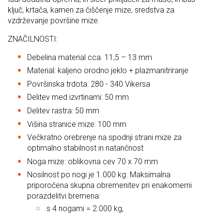
ključ, krtača, kamen za čiščenje mize, sredstva za
vzdrževanje površine mize.
ZNAČILNOSTI:
Debelina material cca. 11,5 – 13 mm
Material: kaljeno orodno jeklo + plazmanitriranje
Površinska trdota: 280 - 340 Vikersa
Delitev med izvrtinami: 50 mm
Delitev rastra: 50 mm
Višina stranice mize: 100 mm
Večkratno orebrenje na spodnji strani mize za
optimalno stabilnost in natančnost
Noga mize: oblikovna cev 70 x 70 mm
Nosilnost po nogi je 1.000 kg. Maksimalna
priporočena skupna obremenitev pri enakomerni
porazdelitvi bremena:
s 4 nogami = 2.000 kg,