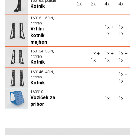
160162, poliran
2x
2x
4x
4x
Kotnik
160161+63.N,
nitriran
1x +
1x +
Vrtilni
1x
1x
kotnik
majhen
160134+36.N,
1x +
1x +
1x +
nitriran
1x
1x
1x
Kotnik
160146+48.N,
1x +
nitriran
1x
Kotnik
160910
Voziček za
1x
1x
pribor