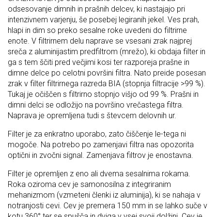
odsesovanje dimnih in prašnih delcev, ki nastajajo pri
intenzivnem varjenju, še posebej legiranih jekel. Ves prah,
hlapi in dim so preko sesalne roke uvedeni do filtrirne
enote. V filtrirnem delu naprave se vsesani zrak najprej
sreča z aluminijastim predfiltrom (mrežo), ki obdaja filter in
ga s tem ščiti pred večjimi kosi ter razporeja prašne in
dimne delce po celotni površini filtra. Nato preide posesan
zrak v filter filtrirnega razreda BIA (stopnja filtracije >99 %).
Tukaj je očiščen s filtrirno stopnjo višjo od 99 %. Prašni in
dimni delci se odložijo na površino vrečastega filtra.
Naprava je opremljena tudi s števcem delovnih ur.
Filter je za enkratno uporabo, zato čiščenje le-tega ni
mogoče. Na potrebo po zamenjavi filtra nas opozorita
optični in zvočni signal. Zamenjava filtrov je enostavna.
Filter je opremljen z eno ali dvema sesalnima rokama.
Roka oziroma cev je samonosilna z integriranim
mehanizmom (vzmeteni členki iz aluminija), ki se nahaja v
notranjosti cevi. Cev je premera 150 mm in se lahko suče v
kotu 360° ter se spušča in dviga v vsej svoji dolžini. Cev je