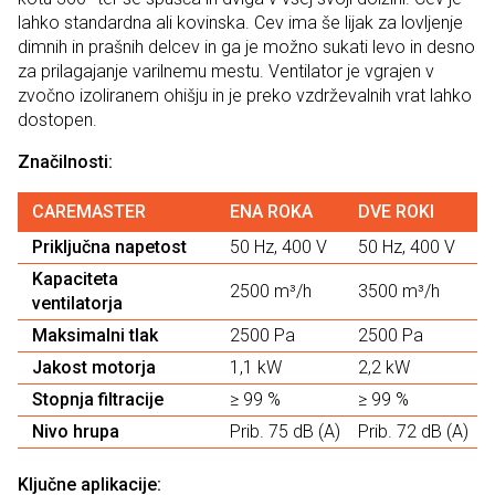
lahko standardna ali kovinska. Cev ima še lijak za lovljenje
dimnih in prašnih delcev in ga je možno sukati levo in desno
za prilagajanje varilnemu mestu. Ventilator je vgrajen v
zvočno izoliranem ohišju in je preko vzdrževalnih vrat lahko
dostopen.
Značilnosti:
CAREMASTER
ENA ROKA
DVE ROKI
Priključna napetost
50 Hz, 400 V
50 Hz, 400 V
Kapaciteta
2500 m³/h
3500 m³/h
ventilatorja
Maksimalni tlak
2500 Pa
2500 Pa
Jakost motorja
1,1 kW
2,2 kW
Stopnja filtracije
≥ 99 %
≥ 99 %
Nivo hrupa
Prib. 75 dB (A)
Prib. 72 dB (A)
Ključne aplikacije: