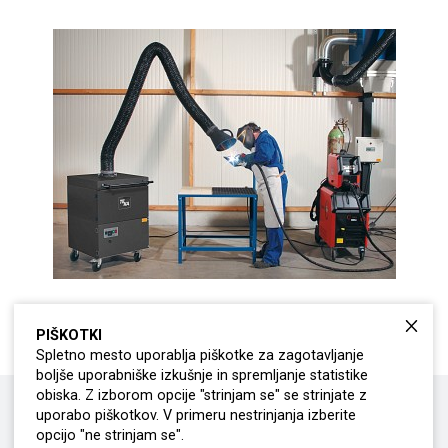
PIŠKOTKI
Spletno mesto uporablja piškotke za zagotavljanje
boljše uporabniške izkušnje in spremljanje statistike
obiska. Z izborom opcije "strinjam se" se strinjate z
uporabo piškotkov. V primeru nestrinjanja izberite
OSTALI
MOBILNI FILTRSKI SISTEMI
opcijo "ne strinjam se".