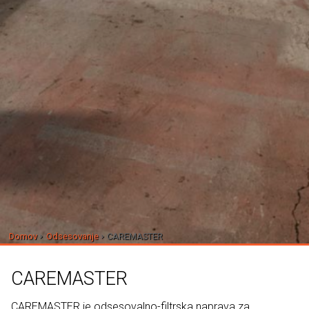
Domov
Odsesovanje
CAREMASTER
CAREMASTER
CAREMASTER je odsesovalno-filtrska naprava za