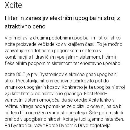
Xcite
Hiter in zanesljiv električni upogibalni stroj z
atraktivno ceno
V primerjavi z drugimi podobnimi upogibalnimi stroji lahko
Xcite proizvede več izdelkov v krajšem času. To je možno
zahvaljujoč sodobnemu pogonskemu sistemu v
kombinaciji s hidravličnim vpenjalnim sistemom, hitrim in
fleksibilnim podpornim sistemom ter enostavno uporabo.
Xcite 80 E je prvi Bystronicov električno gnan upogibalni
stroj. Predstavlja hitro in cenovno učinkovito pot do
vrhunsko upognjenih kosov. Konkretno je ta upogibalni stroj
2,5 krat hitrejši od hidravlično gnanega. Fast Bend+
varnostni sistem omogoča, da se orodje Xcite lahko v
režimu hitrega hoda pomakne zelo blizu pločevini, na da bi
pri tem bila ogrožena varnost operaterja. Šele potem sledi
prehod v upogibalno hitrost. Xcite je tudi izjemno natančen.
Pri Bystronicu razvit Force Dynamic Drive zagotavlja