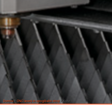
Domov
CNC laserji in upogibalni stroji
Xcite