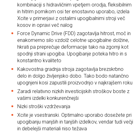
kombinaciji s hidravličnim vpetjem orodja, fleksibilnim
in hitrim pomikom osi ter enostavno uporabo, izdela
Xcite v primerjavi z ostalimi upogibalnimi stroji več
kosov in opravi več nalog
Force Dynamic Drive (FDD) zagotavlja hitrost, moč in
enakomerno silo vzdolž celotne upogibalne dolžine,
hkrati pa preprečuje deformacije tako na zgornji kot
spodnji strani upogiba. Upogibanje poteka hitro in s
konstantno kvaliteto
Kakovostna gradnja stroja zagotavlja brezskrbno
delo in dolgo življenjsko dobo. Tako bodo natančno
upognjeni kosi zapustili proizvodnjo v najkrajšem roku
Zaradi relativno nizkih investicijskih stroškov boste z
vašimi izdelki konkurenčnejši
Nizki stroški vzdrževanja
Xcite je vsestranski. Optimalno uporabo dosežete pri
upogibanju manjših in tanjših izdelkov, vendar tudi večji
in debelejši materiali niso težava