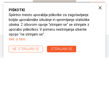
PIŠKOTKI
Spletno mesto uporablja piškotke za zagotavljanje
boljše uporabniške izkušnje in spremljanje statistike
obiska. Z izborom opcije "strinjam se" se strinjate z
uporabo piškotkov. V primeru nestrinjanja izberite
opcijo "ne strinjam se".
Več o tem.
OSTALI
UPOGIBALNI STROJI
NE STRINJAM SE
STRINJAM SE