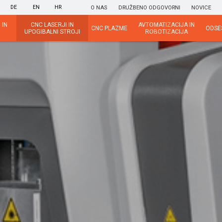
DE
EN
HR
O NAS
DRUŽBENO ODGOVORNI
NOVICE
 IN
CNC LASERJI IN
AVTOMATIZACIJA IN
CNC PLAZME
ODSE
UPOGIBALNI STROJI
ROBOTIZACIJA