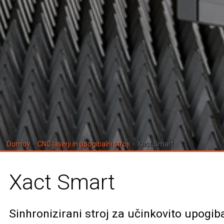
Domov
CNC laserji in upogibalni stroji
Xact Smart
Xact Smart
Sinhronizirani stroj za učinkovito upogib