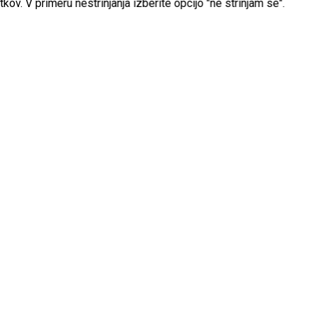
celica
kov. V primeru nestrinjanja izberite opcijo "ne strinjam se".
Servis rezalne opreme
Nenehno izobraževanje pri naših dobaviteljih
24
omogoča zaposlenim, ki so zadolženi za servis
rezalne opreme.