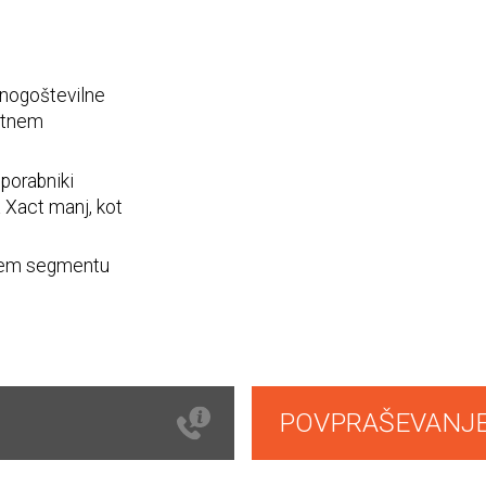
mnogoštevilne
lotnem
Uporabniki
a Xact manj, kot
vojem segmentu
POVPRAŠEVANJ