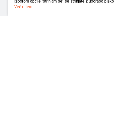
izborom opcije "strinjam se" se strinjate z uporabo piškot
Več o tem.
Servis varilne opreme
V podjetju imamo izobražen in izkušen kader na
področju servisa varilne opreme. Odzovemo se v 
urah in vam odpravimo težavo kar se da hitro.