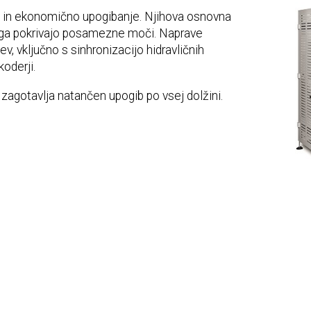
ito in ekonomično upogibanje. Njihova osnovna
i ga pokrivajo posamezne moči. Naprave
v, vključno s sinhronizacijo hidravličnih
oderji.
 zagotavlja natančen upogib po vsej dolžini.