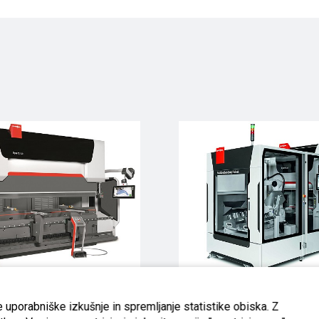
Xpert
Mobilna robotska up
 uporabniške izkušnje in spremljanje statistike obiska. Z