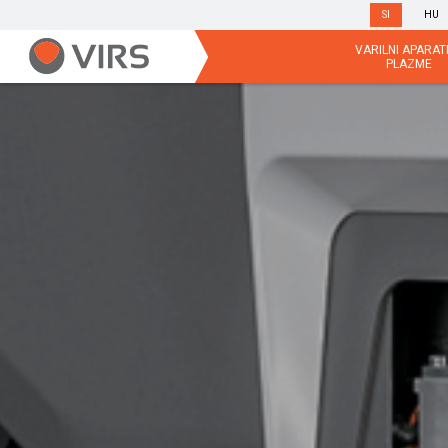
SI
HU
VARILNI APARATI
PLAZME