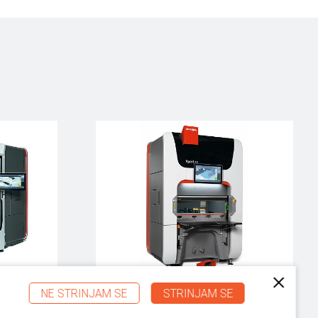
NE STRINJAM SE
STRINJAM SE
ogibalna
Xpert 40/80