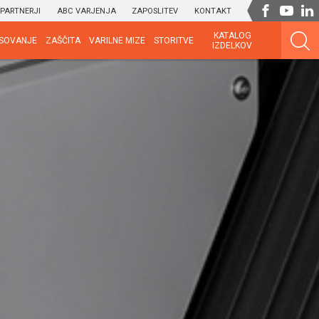
PARTNERJI
ABC VARJENJA
ZAPOSLITEV
KONTAKT
KATALOG
SOVANJE
ZAŠČITA
VARILNE MIZE
STORITVE
IZDELKOV