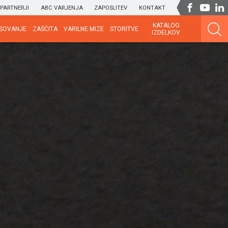
PARTNERJI
ABC VARJENJA
ZAPOSLITEV
KONTAKT
KATALOG
SOVANJE
ZAŠČITA
VARILNE MIZE
STORITVE
IZDELKOV