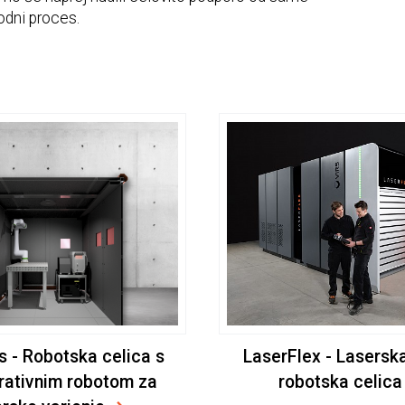
odni proces.
 - Robotska celica s
LaserFlex - Laserska
rativnim robotom za
robotska celica