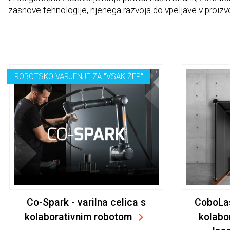
zasnove tehnologije, njenega razvoja do vpeljave v proizv
ROBOTSKO VARJENJE ZA "VSAK ŽEP"
Co-Spark - varilna celica s
CoboLas
kolaborativnim robotom
kolabo