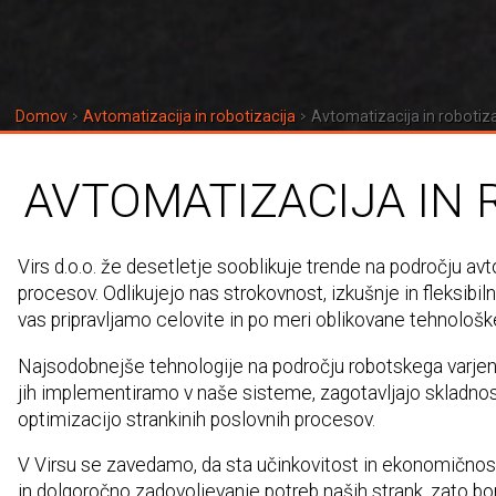
Domov
Avtomatizacija in robotizacija
Avtomatizacija in robotiza
AVTOMATIZACIJA IN 
Virs d.o.o. že desetletje sooblikuje trende na področju av
procesov. Odlikujejo nas strokovnost, izkušnje in fleksibiln
vas pripravljamo celovite in po meri oblikovane tehnološke
Najsodobnejše tehnologije na področju robotskega varjenj
jih implementiramo v naše sisteme, zagotavljajo skladnost
optimizacijo strankinih poslovnih procesov.
V Virsu se zavedamo, da sta učinkovitost in ekonomično
in dolgoročno zadovoljevanje potreb naših strank, zato b