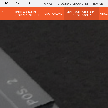
DE
EN
HR
O NAS
DRUŽBENO ODGOVORNI
NOVICE
 IN
CNC LASERJI IN
AVTOMATIZACIJA IN
CNC PLAZME
ODSE
UPOGIBALNI STROJI
ROBOTIZACIJA