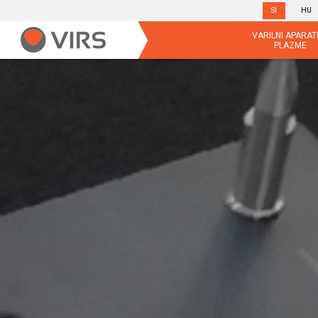
SI
HU
VARILNI APARATI
PLAZME