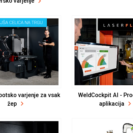
ersko varjenje
JŠA CELICA NA TRGU
botsko varjenje za vsak
WeldCockpit AI - Pr
žep
aplikacija