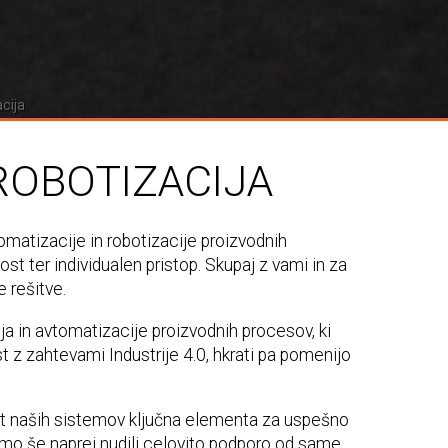
cija
ROBOTIZACIJA
tomatizacije in robotizacije proizvodnih
ost ter individualen pristop. Skupaj z vami in za
 rešitve.
a in avtomatizacije proizvodnih procesov, ki
 z zahtevami Industrije 4.0, hkrati pa pomenijo
st naših sistemov ključna elementa za uspešno
omo še naprej nudili celovito podporo od same